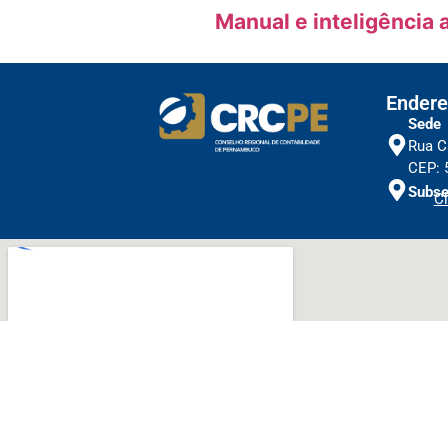
Manual e inteligência 
Endere
Sede
Rua C
CEP: 
Subse
Cl