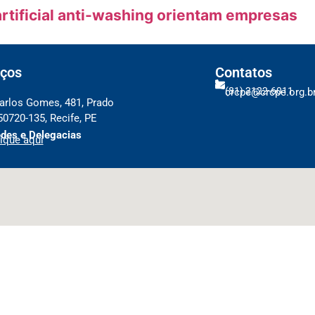
artificial anti-washing orientam empresas
ços
Contatos
(81) 2122-6011
crcpe@crcpe.org.b
arlos Gomes, 481, Prado
50720-135, Recife, PE
des e Delegacias
ique aqui