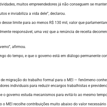
atividades, muitos empreendedores já não conseguem se manter 
os e inviabiliza a vida dele”, declarou.
 desse limite para ao menos R$ 130 mil, valor que parlamentar
calmente responsável, uma vez que a renúncia de receita decorre
erno”, afirmou.
longo do tempo, e que o governo está em diálogo permanente c
sco de migração do trabalho formal para o MEI — fenômeno con
res individuais para reduzir encargos trabalhistas e previdenc
ue o governo estuda mecanismos para evitá-lo ao mesmo tempo 
o o MEI recolhe contribuições muito abaixo do valor necessário 