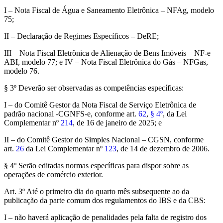
I – Nota Fiscal de Água e Saneamento Eletrônica – NFAg, modelo
75;
II – Declaração de Regimes Específicos – DeRE;
III – Nota Fiscal Eletrônica de Alienação de Bens Imóveis – NF-e
ABI, modelo 77; e IV – Nota Fiscal Eletrônica do Gás – NFGas,
modelo 76.
§ 3º Deverão ser observadas as competências específicas:
I – do Comitê Gestor da Nota Fiscal de Serviço Eletrônica de
padrão nacional -CGNFS-e, conforme art.
62
,
§ 4º
, da Lei
Complementar nº
214
, de 16 de janeiro de 2025; e
II – do Comitê Gestor do Simples Nacional – CGSN, conforme
art.
26
da Lei Complementar nº
123
, de 14 de dezembro de 2006.
§ 4º Serão editadas normas específicas para dispor sobre as
operações de comércio exterior.
Art. 3º Até o primeiro dia do quarto mês subsequente ao da
publicação da parte comum dos regulamentos do IBS e da CBS:
I – não haverá aplicação de penalidades pela falta de registro dos