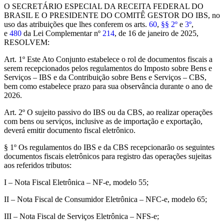
O SECRETÁRIO ESPECIAL DA RECEITA FEDERAL DO
BRASIL E O PRESIDENTE DO COMITÊ GESTOR DO IBS, no
uso das atribuições que lhes conferem os arts.
60
,
§§ 2º
e
3º
,
e
480
da Lei Complementar nº
214
, de 16 de janeiro de 2025,
RESOLVEM:
Art. 1º Este Ato Conjunto estabelece o rol de documentos fiscais a
serem recepcionados pelos regulamentos do Imposto sobre Bens e
Serviços – IBS e da Contribuição sobre Bens e Serviços – CBS,
bem como estabelece prazo para sua observância durante o ano de
2026.
Art. 2º O sujeito passivo do IBS ou da CBS, ao realizar operações
com bens ou serviços, inclusive as de importação e exportação,
deverá emitir documento fiscal eletrônico.
§ 1º Os regulamentos do IBS e da CBS recepcionarão os seguintes
documentos fiscais eletrônicos para registro das operações sujeitas
aos referidos tributos:
I – Nota Fiscal Eletrônica – NF-e, modelo 55;
II – Nota Fiscal de Consumidor Eletrônica – NFC-e, modelo 65;
III – Nota Fiscal de Serviços Eletrônica – NFS-e;