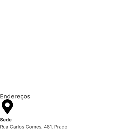
Receita publica novas Notas Técnicas da
NF-e e NFC-e com foco na Reforma
Tributária
Receita Federal publica alteração nas
regras de atendimento relativas ao
Imposto de Renda
Manual e inteligência artificial anti-
washing orientam empresas
Endereços
Sede
Rua Carlos Gomes, 481, Prado