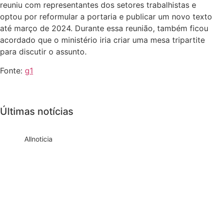
reuniu com representantes dos setores trabalhistas e
optou por reformular a portaria e publicar um novo texto
até março de 2024. Durante essa reunião, também ficou
acordado que o ministério iria criar uma mesa tripartite
para discutir o assunto.
Fonte:
g1
Últimas notícias
All
noticia
Empresas com 100 ou mais empregados
devem atualizar informações para o 6º
Relatório de Transparência Salarial
Receita Federal emite Termo de Exclusão
para devedores do Simples Nacional,
incluindo MEI