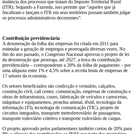
instância dos processos que tratam do Imposto Territorial Rural
(ITR). Segundo a Fazenda, isso permite que “aqueles que já
fiscalizam e lançam o ITR em seus territórios possam também julgar
os processos administrativos decorrentes”.
Contribuição previdenciária
A desoneração da folha das empresas foi criada em 2011 para
estimular a geração de empregos e prorrogada diversas vezes. No
fim do ano passado, o Congresso Nacional aprovou o projeto de lei
da desoneração que prorroga, até 2027, a troca da contribuição
previdenciária – correspondente a 20% da folha de pagamento – por
uma alíquota entre 1% e 4,5% sobre a receita bruta de empresas de
17 setores da economia.
Os setores beneficiados são confecção e vestuário, calçados,
construção civil, call center, comunicação, empresas de construção e
obras de infraestrutura, couro, fabricação de veículos e carrocerias,
máquinas e equipamentos, proteína animal, têxtil, tecnologia da
informação (TI), tecnologia de comunicação (TIC), projeto de
circuitos integrados, transporte metroferroviário de passageiros,
transporte rodoviário coletivo e transporte rodoviário de cargas.
O projeto aprovado pelos parlamentares também cortou de 20% para
8% a alíquota das contribuições ao INSS por parte dos municípios