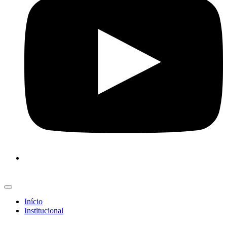
Início
Institucional