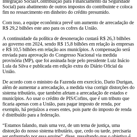
Integração Social/Contribuição para Financiamento da Seguridade
Social) para abatimento de outros impostos do contribuinte e coloca
fim no ressarcimento em dinheiro do crédito presumido.
Com isso, a equipe econômica prevê um aumento de arrecadação de
R$ 29,2 bilhões este ano para os cofres da União.
A continuidade da política de desoneração custará R$ 26,3 bilhões
ao governo em 2024, sendo R$ 15,8 bilhões em relação às empresas
e R$ 10,5 bilhões em relação aos municípios. A compensação será
enviada para aprovação do Congresso Nacional via medida
provisória (MP), que foi assinada hoje pelo presidente Luiz Inácio
Lula da Silva e publicada em edição extra do Diário Oficial da
União.
De acordo com o ministro da Fazenda em exercício, Dario Durigan,
além de aumentar a arrecadação, a medida visa corrigir distorções do
sistema tributário, que também afetam a arrecadação de estados e
municípios. Ao usar o crédito de PIS/Cofins, que é um tributo que
ficaria apenas com a União, para pagar imposto de renda, por
exemplo, há prejuízos a esses entes, pois parte do imposto de renda
é distribuído para a federação.
“Estamos falando, mais uma vez, de um tema de justiça, uma
distorção do nosso sistema tributário, que, cedo ou tarde, precisaria
ser enfrentado por essa equipe”, disse, ressaltando que o objetivo é