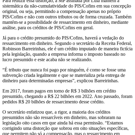
Para reduzir essa distorção, a MP assinada por Lula mantém a
sistemática da não-cumulatividade do PIS/Cofins em sua concepção
original, ou seja, permitindo a compensação apenas no próprio
PIS/Cofins e não com outros tributos ou de forma cruzada. Também
mantém-se a possibilidade de ressarcimento em dinheiro, mediante
análise, para os créditos de PIS/Cofins em geral.
Já para o crédito presumido do PIS/Cofins, haverá a vedação do
ressarcimento em dinheiro. Segundo o secretário da Receita Federal,
Robinson Barreirinhas, ele é um crédito imputado de maneira fictícia
pela legislação, quando a empresa informa o imposto baseado no
lucro presumido e este acaba não se realizando.
“É tributo que nunca foi pago por ninguém, é como se fosse uma
subvenção criada legalmente e que se materializa pela entrega de
dinheiro para determinadas empresas”, explicou Barreirinhas.
Em 2017, foram pagos em torno de R$ 3 bilhões em crédito
presumido, chegando a R$ 22 bilhões em 2022. Ano passado, foram
pedidos R$ 20 bilhões de ressarcimento desse crédito.
O secretário enfatizou que, a rigor, a maioria dos créditos
presumidos não são ressarcíveis em dinheiro, mas sobraram na
legislação oito casos em que ainda há essa permissão. “Estamos
corrigindo uma distorção que sobrou em oito situações específicas,
que permitem não só a compensação, mas o ressarcimento em