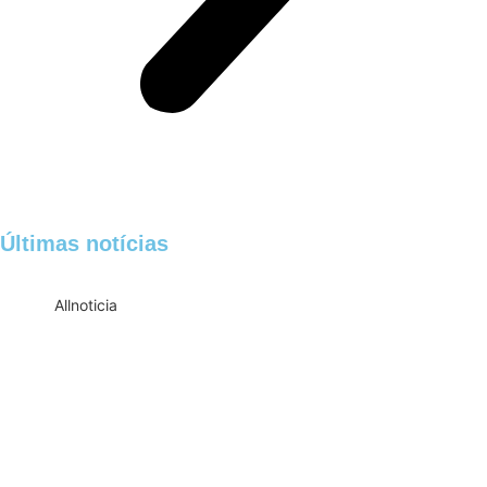
Últimas notícias
All
noticia
Empresas com 100 ou mais empregados
devem atualizar informações para o 6º
Relatório de Transparência Salarial
Receita Federal emite Termo de Exclusão
para devedores do Simples Nacional,
incluindo MEI
Receita publica novas Notas Técnicas da