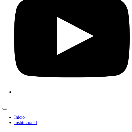
Início
Institucional