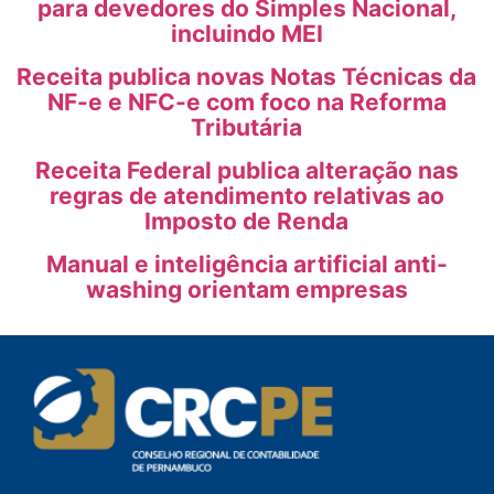
para devedores do Simples Nacional,
incluindo MEI
Receita publica novas Notas Técnicas da
NF-e e NFC-e com foco na Reforma
Tributária
Receita Federal publica alteração nas
regras de atendimento relativas ao
Imposto de Renda
Manual e inteligência artificial anti-
washing orientam empresas