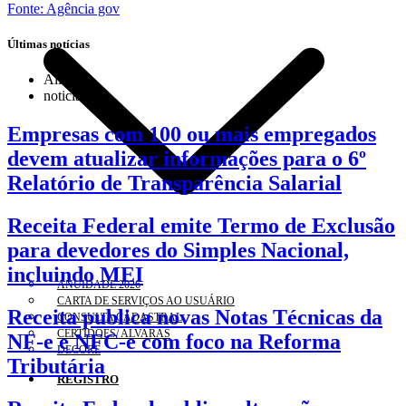
Fonte: Agência gov
Últimas notícias
All
noticia
Empresas com 100 ou mais empregados
devem atualizar informações para o 6º
Relatório de Transparência Salarial
Receita Federal emite Termo de Exclusão
para devedores do Simples Nacional,
incluindo MEI
ANUIDADE 2026
CARTA DE SERVIÇOS AO USUÁRIO
Receita publica novas Notas Técnicas da
CONSULTA CADASTRAL
CERTIDÕES/ ALVARÁS
NF-e e NFC-e com foco na Reforma
DECORE
Tributária
REGISTRO