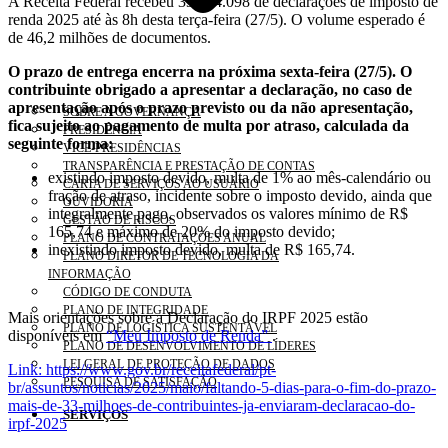
A Receita Federal recebeu 33.124.098 de declarações de imposto de
renda 2025 até às 8h desta terça-feira (27/5). O volume esperado é
de 46,2 milhões de documentos.
O prazo de entrega encerra na próxima sexta-feira (27/5). O
contribuinte obrigado a apresentar a declaração, no caso de
apresentação após o prazo previsto ou da não apresentação,
SOBRE A GOVERNANÇA
fica sujeito ao pagamento de multa por atraso, calculada da
PRESIDÊNCIA
seguinte forma:
VICE-PRESIDÊNCIAS
TRANSPARÊNCIA E PRESTAÇÃO DE CONTAS
existindo imposto devido, multa de 1% ao mês-calendário ou
CARTA DE SERVIÇOS AO USUÁRIO
fração de atraso, incidente sobre o imposto devido, ainda que
OUVIDORIA
integralmente pago, observados os valores mínimo de R$
GESTÃO DE RISCOS
165,74 e máximo de 20% do imposto devido;
PLANO DE CONTRATAÇÕES ANUAL
inexistindo imposto devido, multa de R$ 165,74.
PLANO DIRETOR DE TECNOLOGIA DA
INFORMAÇÃO
CÓDIGO DE CONDUTA
PLANO DE INTEGRIDADE
Mais orientações sobre a Declaração do IRPF 2025 estão
PLANO DE LOGÍSTICA SUSTENTÁVEL
disponíveis em
“Meu Imposto de Renda”
.
PLANO DE DESENVOLVIMENTO DE LÍDERES
LEI GERAL DE PROTEÇÃO DE DADOS
Link: https://www.gov.br/receitafederal/pt-
PESQUISA DE SATISFAÇÃO
br/assuntos/noticias/2025/maio/faltando-5-dias-para-o-fim-do-prazo-
mais-de-33-milhoes-de-contribuintes-ja-enviaram-declaracao-do-
SERVIÇOS
irpf-2025