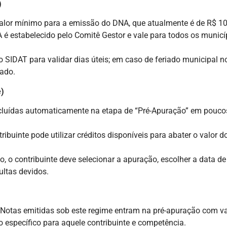
)
valor mínimo para a emissão do DNA, que atualmente é de R$ 10
 estabelecido pelo Comitê Gestor e vale para todos os municíp
SIDAT para validar dias úteis; em caso de feriado municipal no d
ado.
e)
ncluídas automaticamente na etapa de “Pré-Apuração” em poucos
ribuinte pode utilizar créditos disponíveis para abater o valor
 o contribuinte deve selecionar a apuração, escolher a data d
ultas devidos.
 Notas emitidas sob este regime entram na pré-apuração com val
o específico para aquele contribuinte e competência.