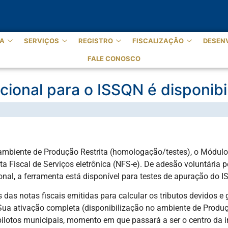
A
SERVIÇOS
REGISTRO
FISCALIZAÇÃO
DESEN
FALE CONOSCO
ional para o ISSQN é disponibi
FS-e
 no ambiente de Produção Restrita (homologação/testes), o Módu
 Fiscal de Serviços eletrônica (NFS-e). De adesão voluntária p
ional, a ferramenta está disponível para testes de apuração do 
as notas fiscais emitidas para calcular os tributos devidos e 
 Sua ativação completa (disponibilização no ambiente de Prod
lotos municipais, momento em que passará a ser o centro da int