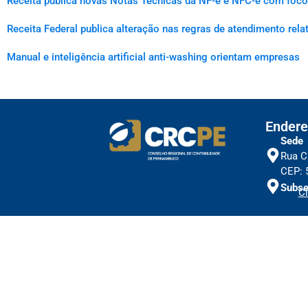
Receita publica novas Notas Técnicas da NF-e e NFC-e com foco 
Receita Federal publica alteração nas regras de atendimento rel
Manual e inteligência artificial anti-washing orientam empresas
Endere
Sede
Rua C
CEP: 
Subse
Cl