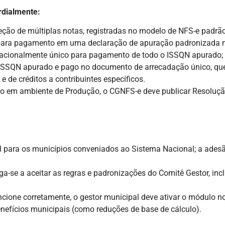
rdialmente:
leção de múltiplas notas, registradas no modelo de NFS-e padrã
 para pagamento em uma declaração de apuração padronizada 
acionalmente único para pagamento de todo o ISSQN apurado;
o ISSQN apurado e pago no documento de arrecadação único, que 
e de créditos a contribuintes específicos.
ão em ambiente de Produção, o CGNFS-e deve publicar Resoluç
 para os municípios conveniados ao Sistema Nacional; a adesão
iga-se a aceitar as regras e padronizações do Comitê Gestor, inc
ncione corretamente, o gestor municipal deve ativar o módulo 
enefícios municipais (como reduções de base de cálculo).