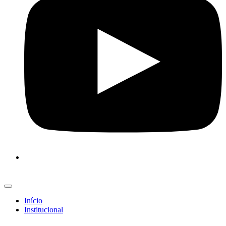
Início
Institucional