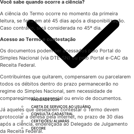
Você sabe quando ocorre a ciência?
A ciência do Termo ocorre no momento da primeira
leitura, se feita em até 45 dias após a disponibilização.
Caso contrário, será considerada no 45º dia.
Acesso ao Termo e contestação
Os documentos podem ser acessados pelo Portal do
Simples Nacional (via DTE-SN) ou pelo Portal e-CAC da
Receita Federal.
Contribuintes que quitarem, compensarem ou parcelarem
todos os débitos dentro do prazo permanecerão no
regime do Simples Nacional, sem necessidade de
comparecimento presencial ou envio de documentos.
ANUIDADE 2026
CARTA DE SERVIÇOS AO USUÁRIO
Já aqueles que desejarem contestar o Termo devem
CONSULTA CADASTRAL
protocolar a defesa pela internet, no prazo de 30 dias
CERTIDÕES/ ALVARÁS
após a ciência, endereçada ao Delegado de Julgamento
DECORE
da Receita Federal.