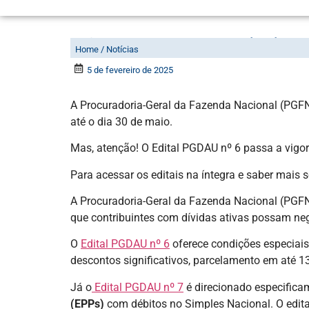
PGFN prorroga editais p
Home / Notícias
5 de fevereiro de 2025
A Procuradoria-Geral da Fazenda Nacional (PGFN)
até o dia 30 de maio.
Mas, atenção! O Edital PGDAU nº 6 passa a vig
Para acessar os editais na íntegra e saber mais 
A Procuradoria-Geral da Fazenda Nacional (PGFN
que contribuintes com dívidas ativas possam neg
O
Edital PGDAU nº 6
oferece condições especiais
descontos significativos, parcelamento em até 13
Já o
Edital PGDAU nº 7
é direcionado especific
(EPPs)
com débitos no Simples Nacional. O edit