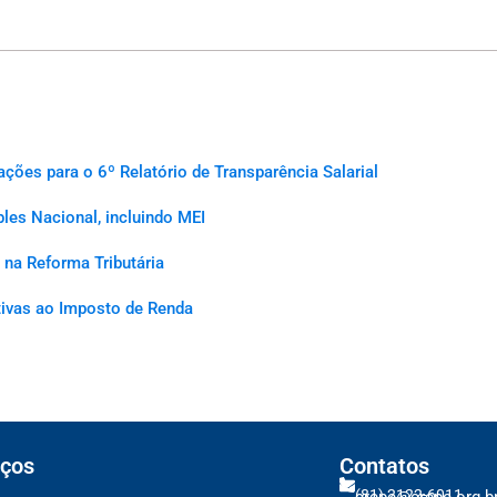
es para o 6º Relatório de Transparência Salarial
les Nacional, incluindo MEI
na Reforma Tributária
ativas ao Imposto de Renda
ços
Contatos
(81) 2122-6011
crcpe@crcpe.org.b