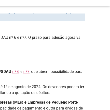
 dívida ativa da União
GDAU nº 6 e nº7. O prazo para adesão agora vai
 PGDAU
nº 6
e
nº7
, que abrem possibilidade para
 até 1º de agosto de 2024. Os devedores podem ter
litando a quitação de débitos.
mpresas (MEs) e Empresas de Pequeno Porte
pacidade de pagamento e outra para dívidas de