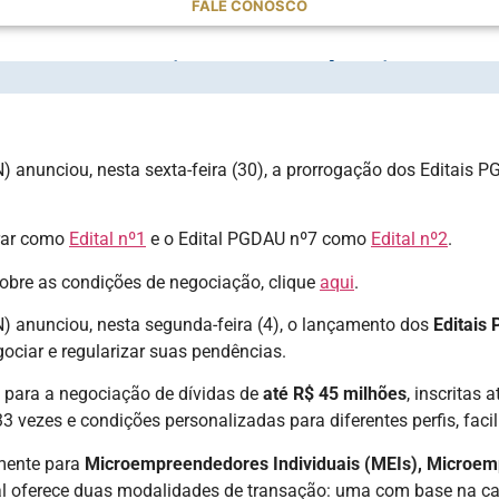
FALE CONOSCO
ara regularizar pendências com
 anunciou, nesta sexta-feira (30), a prorrogação dos Editais P
orar como
Edital nº1
e o Edital PGDAU nº7 como
Edital nº2
.
sobre as condições de negociação, clique
aqui
.
) anunciou, nesta segunda-feira (4), o lançamento dos
Editais
ociar e regularizar suas pendências.
 para a negociação de dívidas de
até R$ 45 milhões
, inscritas
3 vezes e condições personalizadas para diferentes perfis, faci
amente para
Microempreendedores Individuais (MEIs), Microe
al oferece duas modalidades de transação: uma com base na ca