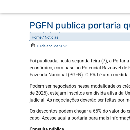
PGFN publica portaria 
judicializados
Home / Notícias
10 de abril de 2025
Foi publicada, nesta segunda-feira (7), a Porta
econômico, com base no Potencial Razoável de Re
Fazenda Nacional (PGFN). O PRJ é uma medida p
Podem ser negociados nessa modalidade os crédito
de 2025), estejam inscritos em dívida ativa da U
judicial. As negociações deverão ser feitas por me
Os descontos podem chegar a 65% do valor do cré
caso. Acesse aqui a portaria para mais informaç
Consulta pública