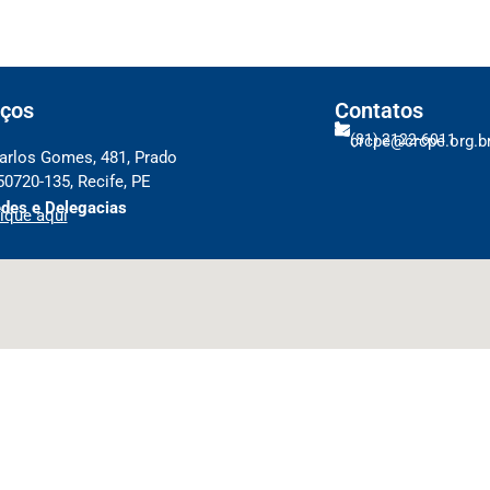
ços
Contatos
(81) 2122-6011
crcpe@crcpe.org.b
arlos Gomes, 481, Prado
50720-135, Recife, PE
des e Delegacias
ique aqui