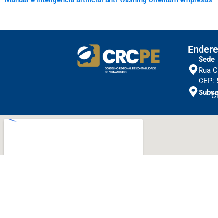
Manual e inteligência artificial anti-washing orientam empresas
Endere
Sede
Rua C
CEP: 
Subse
Cl