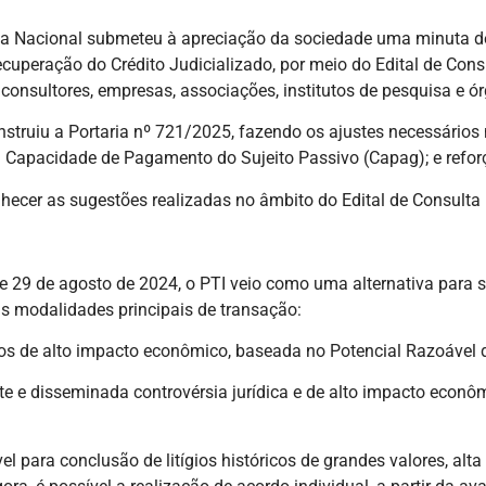
nda Nacional submeteu à apreciação da sociedade uma minuta de
uperação do Crédito Judicializado, por meio do Edital de Cons
consultores, empresas, associações, institutos de pesquisa e ó
struiu a Portaria nº 721/2025, fazendo os ajustes necessários n
a Capacidade de Pagamento do Sujeito Passivo (Capag); e reforço
nhecer as sugestões realizadas no âmbito do Edital de Consulta
de 29 de agosto de 2024, o PTI veio como uma alternativa para so
as modalidades principais de transação:
ados de alto impacto econômico, baseada no Potencial Razoável 
ante e disseminada controvérsia jurídica e de alto impacto econô
para conclusão de litígios históricos de grandes valores, alta 