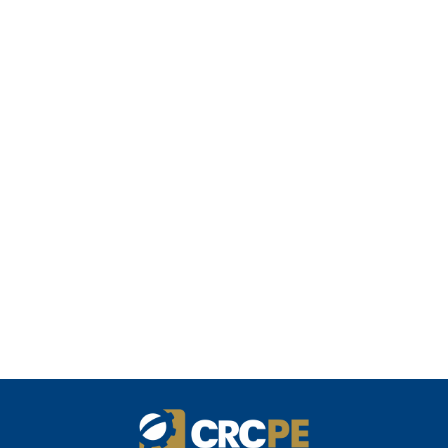
Relatório de Transparência Salarial
Receita Federal emite Termo de Exclusão
para devedores do Simples Nacional,
incluindo MEI
Receita publica novas Notas Técnicas da
NF-e e NFC-e com foco na Reforma
Tributária
Receita Federal publica alteração nas
regras de atendimento relativas ao
Imposto de Renda
Manual e inteligência artificial anti-
washing orientam empresas