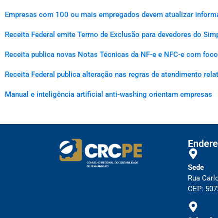
Empresas com 100 ou mais empregados devem atualizar informaçõ
Receita Federal emite Termo de Exclusão para devedores do Simp
Receita publica novas Notas Técnicas da NF-e e NFC-e com foco 
Receita Federal publica alteração nas regras de atendimento rel
Manual e inteligência artificial anti-washing orientam empresas
Endere
Sede
Rua Carl
CEP: 5072