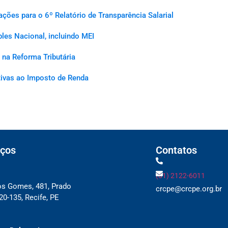
es para o 6º Relatório de Transparência Salarial
les Nacional, incluindo MEI
na Reforma Tributária
ativas ao Imposto de Renda
ços
Contatos
(81) 2122-6011
os Gomes, 481, Prado
crcpe@crcpe.org.br
0-135, Recife, PE