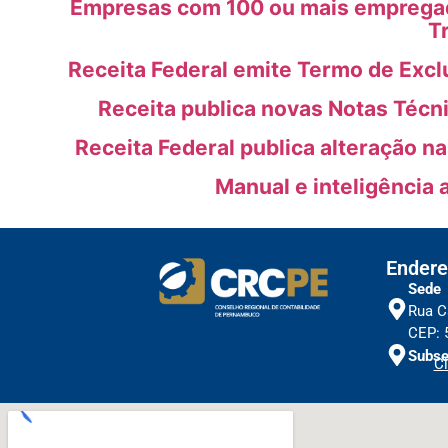
Empresas com 100 ou mais empregado
T
Receita Federal emite Termo de Excl
Receita publica novas Notas Técn
Receita Federal publica alteração n
Manual e inteligência 
Endere
Sede
Rua C
CEP: 
Subse
Cl