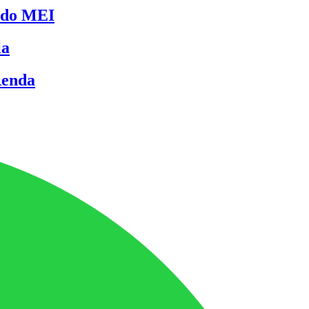
indo MEI
ia
Renda