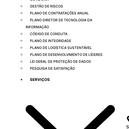
informações para o 6º Relatório de Transparência Salarial
GESTÃO DE RISCOS
Receita Federal emite Termo de Exclusão para devedores do
PLANO DE CONTRATAÇÕES ANUAL
Simples Nacional, incluindo MEI
PLANO DIRETOR DE TECNOLOGIA DA
Receita publica novas Notas Técnicas da NF-e e NFC-e com
foco na Reforma Tributária
INFORMAÇÃO
Receita Federal publica alteração nas regras de atendimento
CÓDIGO DE CONDUTA
relativas ao Imposto de Renda
PLANO DE INTEGRIDADE
Manual e inteligência artificial anti-washing orientam empresas
PLANO DE LOGÍSTICA SUSTENTÁVEL
PLANO DE DESENVOLVIMENTO DE LÍDERES
LEI GERAL DE PROTEÇÃO DE DADOS
PESQUISA DE SATISFAÇÃO
SERVIÇOS
S