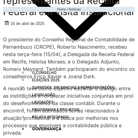
representantes da Receita
Federal em visita institucional
Home / Notícias
16 de abril de 2025
O presidente do Conselho Regional de Contabilidade de
Pernambuco (CRCPE), Roberto Nascimento, recebeu
nesta terça-feira (15/04), a Delegada da Receita Federal
em Recife, Heloisa Moraes, e o Delegado Adjunto,
Romero Maynard. Também participaram do encontro os
O CONSELHO
conselheiros Érico Xavier e Joana Dark.
ELEIÇÕES 2025
SUBSEDES, DELEGACIAS E REPRESENTAÇÕES
A reunião teve como objetivo estreitar o diálogo entre
LEGISLAÇÃO
as instituições e fortalecer iniciativas conjuntas em prol
LICITAÇÕES
do desenvolvimento da classe contábil. Durante o
PROGRAMAS E PROJETOS
encontro, foram abordados temas relacionados à
RELATO INTEGRADO
atuação profissional e à busca por melhorias nos
processos que envolvem a contabilidade pública e
GOVERNANÇA
privada.