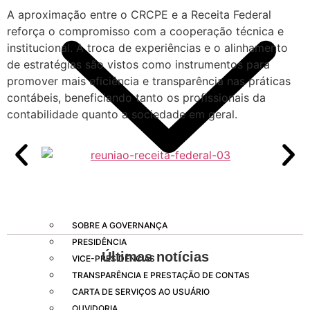
A aproximação entre o CRCPE e a Receita Federal
reforça o compromisso com a cooperação técnica e
institucional. A troca de experiências e o alinhamento
de estratégias são vistos como instrumentos para
promover mais eficiência e transparência nas práticas
contábeis, beneficiando tanto os profissionais da
contabilidade quanto a sociedade em geral.
SOBRE A GOVERNANÇA
PRESIDÊNCIA
Últimas notícias
VICE-PRESIDÊNCIAS
TRANSPARÊNCIA E PRESTAÇÃO DE CONTAS
CARTA DE SERVIÇOS AO USUÁRIO
Empresas com 100 ou mais empregados devem atualizar
OUVIDORIA