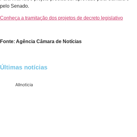
pelo Senado.
Conheça a tramitação dos projetos de decreto legislativo
Fonte: Agência Câmara de Notícias
Últimas notícias
All
noticia
Empresas com 100 ou mais empregados
devem atualizar informações para o 6º
Relatório de Transparência Salarial
Receita Federal emite Termo de Exclusão
para devedores do Simples Nacional,
incluindo MEI
Receita publica novas Notas Técnicas da