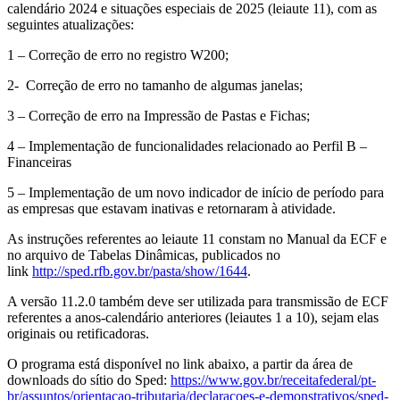
calendário 2024 e situações especiais de 2025 (leiaute 11), com as
seguintes atualizações:
1 – Correção de erro no registro W200;
2- Correção de erro no tamanho de algumas janelas;
3 – Correção de erro na Impressão de Pastas e Fichas;
4 – Implementação de funcionalidades relacionado ao Perfil B –
Financeiras
5 – Implementação de um novo indicador de início de período para
as empresas que estavam inativas e retornaram à atividade.
As instruções referentes ao leiaute 11 constam no Manual da ECF e
no arquivo de Tabelas Dinâmicas, publicados no
link
http://sped.rfb.gov.br/pasta/show/1644
.
A versão 11.2.0 também deve ser utilizada para transmissão de ECF
referentes a anos-calendário anteriores (leiautes 1 a 10), sejam elas
originais ou retificadoras.
O programa está disponível no link abaixo, a partir da área de
downloads do sítio do Sped:
https://www.gov.br/receitafederal/pt-
br/assuntos/orientacao-tributaria/declaracoes-e-demonstrativos/sped-