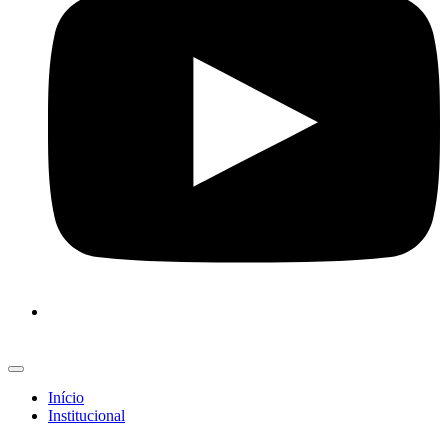
Início
Institucional