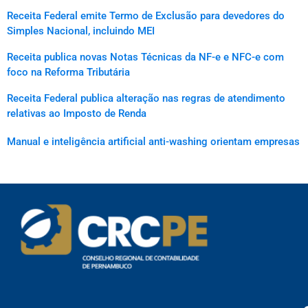
Receita Federal emite Termo de Exclusão para devedores do
Simples Nacional, incluindo MEI
Receita publica novas Notas Técnicas da NF-e e NFC-e com
foco na Reforma Tributária
Receita Federal publica alteração nas regras de atendimento
relativas ao Imposto de Renda
Manual e inteligência artificial anti-washing orientam empresas