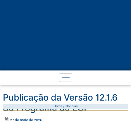
Publicação da Versão 12.1.6
do Programa da ECF
Home / Notícias
27 de maio de 2026