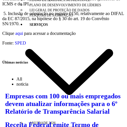
PLANO DE LOGÍSTICA SUSTENTÁVEL
ICMS e do IPI.
PLANO DE DESENVOLVIMENTO DE LÍDERES
LEI GERAL DE PROTEÇÃO DE DADOS
5. Inclusão de orientação no registro 0150, relativamente ao DIFAL
PESQUISA DE SATISFAÇÃO
da EC 87/2015, na hipótese do § 30 do art. 19 do Convênio
SN/1970.
SERVIÇOS
Clique
aqui
para acessar a documentação
Fonte:
SPED
Últimas notícias
All
noticia
Empresas com 100 ou mais empregados
devem atualizar informações para o 6º
Relatório de Transparência Salarial
Receita Federal emite Termo de
ANUIDADE 2026