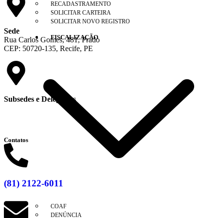
RECADASTRAMENTO
SOLICITAR CARTEIRA
SOLICITAR NOVO REGISTRO
Sede
FISCALIZAÇÃO
Rua Carlos Gomes, 481, Prado
CEP: 50720-135, Recife, PE
Subsedes e Delegacias
Clique aqui
Contatos
(81) 2122-6011
COAF
DENÚNCIA