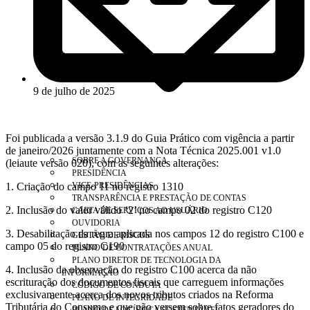
9 de julho de 2025
Foi publicada a versão 3.1.9 do Guia Prático com vigência a partir
de janeiro/2026 juntamente com a Nota Técnica 2025.001 v1.0
SOBRE A GOVERNANÇA
(leiaute versão 020), com as seguintes alterações:
PRESIDÊNCIA
1. Criação do campo 11 no registro 1310
VICE-PRESIDÊNCIAS
TRANSPARÊNCIA E PRESTAÇÃO DE CONTAS
2. Inclusão do valor válido ‘2’ no campo 02 do registro C120
CARTA DE SERVIÇOS AO USUÁRIO
OUVIDORIA
3. Desabilitação da regra aplicada nos campos 12 do registro C100 e
GESTÃO DE RISCOS
campo 05 do registro C190
PLANO DE CONTRATAÇÕES ANUAL
PLANO DIRETOR DE TECNOLOGIA DA
4. Inclusão da observação do registro C100 acerca da não
INFORMAÇÃO
escrituração dos documentos fiscais que carreguem informações
CÓDIGO DE CONDUTA
exclusivamente acerca dos novos tributos criados na Reforma
PLANO DE INTEGRIDADE
Tributária do Consumo e que não versem sobre fatos geradores do