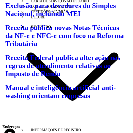
CARTA DE SERVIÇOS AO USUÁRIO
Exclusão para devedores do Simples
CONSULTA CADASTRAL
Nacional, incluindo MEI
CERTIDÕES/ ALVARÁS
DECORE
Receita publica novas Notas Técnicas
REGISTRO
da NF-e e NFC-e com foco na Reforma
Tributária
Receita Federal publica alteração nas
regras de atendimento relativas ao
Imposto de Renda
Manual e inteligência artificial anti-
washing orientam empresas
Endereços
INFORMAÇÕES DE REGISTRO