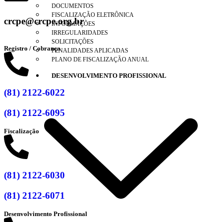
DOCUMENTOS
FISCALIZAÇÃO ELETRÔNICA
crcpe@crcpe.org.br
INFORMAÇÕES
IRREGULARIDADES
SOLICITAÇÕES
Registro / Cobrança
PENALIDADES APLICADAS
PLANO DE FISCALIZAÇÃO ANUAL
DESENVOLVIMENTO PROFISSIONAL
(81) 2122-6022
(81) 2122-6095
Fiscalização
(81) 2122-6030
(81) 2122-6071
Desenvolvimento Profissional