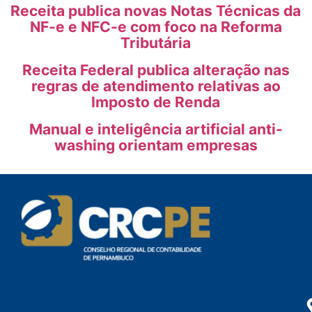
Receita publica novas Notas Técnicas da
NF-e e NFC-e com foco na Reforma
Tributária
Receita Federal publica alteração nas
regras de atendimento relativas ao
Imposto de Renda
Manual e inteligência artificial anti-
washing orientam empresas