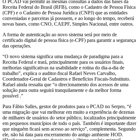
O PCAD vai permitir as mesmas consultas a dados das bases da
Receita Federal do Brasil (RFB), como o Cadastro de Pessoa Física
(CPF) e o Cadastro de Pessoa Jurídica (CNPJ) que as entidades
conveniadas e parceiras já possuem, e ao longo do tempo, receberá
novas bases, como CNO, CAEPF, Simples Nacional, entre outros.
A forma de autenticação ao novo sistema será por meio de
certificado digital de pessoa física (e-CPF) para garantir a segurança
das operações.
“O novo sistema significa uma mudança de paradigma para a
Receita Federal e trará, principalmente para os usuários finais,
melhorias significativas na usabilidade e rotina do dia-a-dia de
trabalho”, explica o auditor-fiscal Rafael Neves Carvalho,
Coordenador-Geral de Cadastros e Benefícios Fiscais-Substituto.
Rafael ainda ressalta que “o direcionamento dos acessos de uma
solução para outra seguirá tranquilamente e da melhor forma
possível .”
Para Fábio Salles, gestor de produtos para o PCAD no Serpro, “é
uma migração que vai melhorar em muito a experiência de dezenas
de milhares de usuários do setor público, localizados principalmente
em pequenos municípios de todo o país. Também é importante dizer
que ninguém ficará sem acesso ao serviço”, complementa. Segundo
ele, não há data para encerramento do antigo ambiente HOD.