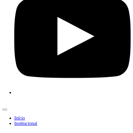
Início
Institucional