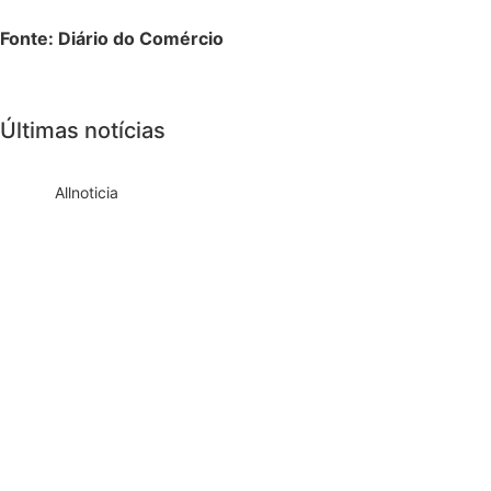
Fonte: Diário do Comércio
Últimas notícias
All
noticia
Empresas com 100 ou mais empregados
devem atualizar informações para o 6º
Relatório de Transparência Salarial
Receita Federal emite Termo de Exclusão
para devedores do Simples Nacional,
incluindo MEI
Receita publica novas Notas Técnicas da
NF-e e NFC-e com foco na Reforma
Tributária
Receita Federal publica alteração nas
regras de atendimento relativas ao