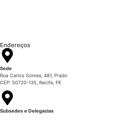
Imposto de Renda
Manual e inteligência artificial anti-
washing orientam empresas
Endereços
Sede
Rua Carlos Gomes, 481, Prado
CEP: 50720-135, Recife, PE
Subsedes e Delegacias
Clique aqui