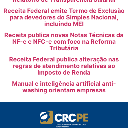
Receita Federal emite Termo de Exclusão
para devedores do Simples Nacional,
incluindo MEI
Receita publica novas Notas Técnicas da
NF-e e NFC-e com foco na Reforma
Tributária
Receita Federal publica alteração nas
regras de atendimento relativas ao
Imposto de Renda
Manual e inteligência artificial anti-
washing orientam empresas