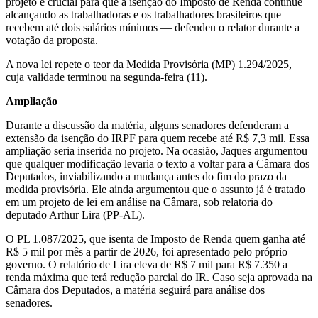
projeto é crucial para que a isenção do Imposto de Renda continue
alcançando as trabalhadoras e os trabalhadores brasileiros que
recebem até dois salários mínimos — defendeu o relator durante a
votação da proposta.
A nova lei repete o teor da Medida Provisória (MP) 1.294/2025,
cuja validade terminou na segunda-feira (11).
Ampliação
Durante a discussão da matéria, alguns senadores defenderam a
extensão da isenção do IRPF para quem recebe até R$ 7,3 mil. Essa
ampliação seria inserida no projeto. Na ocasião, Jaques argumentou
que qualquer modificação levaria o texto a voltar para a Câmara dos
Deputados, inviabilizando a mudança antes do fim do prazo da
medida provisória. Ele ainda argumentou que o assunto já é tratado
em um projeto de lei em análise na Câmara, sob relatoria do
deputado Arthur Lira (PP-AL).
O PL 1.087/2025, que isenta de Imposto de Renda quem ganha até
R$ 5 mil por mês a partir de 2026, foi apresentado pelo próprio
governo. O relatório de Lira eleva de R$ 7 mil para R$ 7.350 a
renda máxima que terá redução parcial do IR. Caso seja aprovada na
Câmara dos Deputados, a matéria seguirá para análise dos
senadores.