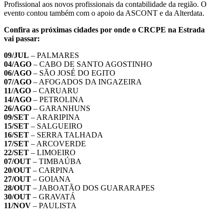
Profissional aos novos profissionais da contabilidade da região. O
evento contou também com o apoio da ASCONT e da Alterdata.
Confira as próximas cidades por onde o CRCPE na Estrada
vai passar:
09/JUL
– PALMARES
04/AGO
– CABO DE SANTO AGOSTINHO
06/AGO
– SÃO JOSÉ DO EGITO
07/AGO
– AFOGADOS DA INGAZEIRA
11/AGO
– CARUARU
14/AGO
– PETROLINA
26/AGO
– GARANHUNS
09/SET
– ARARIPINA
15/SET
– SALGUEIRO
16/SET
– SERRA TALHADA
17/SET
– ARCOVERDE
22/SET
– LIMOEIRO
07/OUT
– TIMBAÚBA
20/OUT
– CARPINA
27/OUT
– GOIANA
28/OUT
– JABOATÃO DOS GUARARAPES
30/OUT
– GRAVATÁ
11/NOV
– PAULISTA