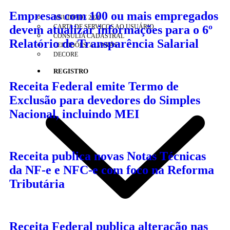
Empresas com 100 ou mais empregados
ANUIDADE 2026
CARTA DE SERVIÇOS AO USUÁRIO
devem atualizar informações para o 6º
CONSULTA CADASTRAL
Relatório de Transparência Salarial
CERTIDÕES/ ALVARÁS
DECORE
REGISTRO
Receita Federal emite Termo de
Exclusão para devedores do Simples
Nacional, incluindo MEI
Receita publica novas Notas Técnicas
da NF-e e NFC-e com foco na Reforma
Tributária
Receita Federal publica alteração nas