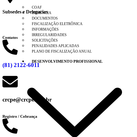
COAF
Subsedes e Delegacias
DENÚNCIA
DOCUMENTOS
Clique aqui
FISCALIZAÇÃO ELETRÔNICA
INFORMAÇÕES
IRREGULARIDADES
Contatos
SOLICITAÇÕES
PENALIDADES APLICADAS
PLANO DE FISCALIZAÇÃO ANUAL
DESENVOLVIMENTO PROFISSIONAL
(81) 2122-6011
crcpe@crcpe.org.br
Registro / Cobrança