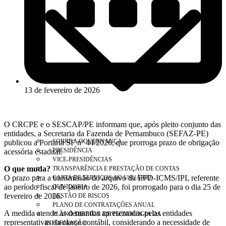
13 de fevereiro de 2026
O CRCPE e o SESCAP/PE informam que, após pleito conjunto das
entidades, a Secretaria da Fazenda de Pernambuco (SEFAZ-PE)
SOBRE A GOVERNANÇA
publicou a Portaria SF nº 44/2026, que prorroga prazo de obrigação
PRESIDÊNCIA
acessória estadual.
VICE-PRESIDÊNCIAS
O que muda?
TRANSPARÊNCIA E PRESTAÇÃO DE CONTAS
O prazo para a transmissão do arquivo da EFD-ICMS/IPI, referente
CARTA DE SERVIÇOS AO USUÁRIO
ao período fiscal de janeiro de 2026, foi prorrogado para o dia 25 de
OUVIDORIA
fevereiro de 2026.
GESTÃO DE RISCOS
PLANO DE CONTRATAÇÕES ANUAL
A medida atende às demandas apresentadas pelas entidades
PLANO DIRETOR DE TECNOLOGIA DA
representativas da classe contábil, considerando a necessidade de
INFORMAÇÃO