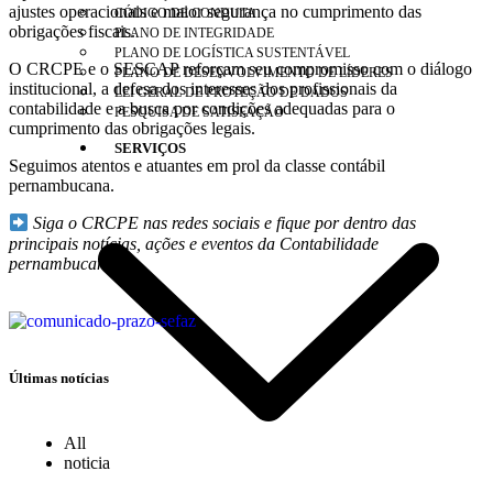
ajustes operacionais e maior segurança no cumprimento das
CÓDIGO DE CONDUTA
obrigações fiscais.
PLANO DE INTEGRIDADE
PLANO DE LOGÍSTICA SUSTENTÁVEL
O CRCPE e o SESCAP reforçam seu compromisso com o diálogo
PLANO DE DESENVOLVIMENTO DE LÍDERES
institucional, a defesa dos interesses dos profissionais da
LEI GERAL DE PROTEÇÃO DE DADOS
contabilidade e a busca por condições adequadas para o
PESQUISA DE SATISFAÇÃO
cumprimento das obrigações legais.
SERVIÇOS
Seguimos atentos e atuantes em prol da classe contábil
pernambucana.
Siga o CRCPE nas redes sociais e fique por dentro das
principais notícias, ações e eventos da Contabilidade
pernambucana.
Últimas notícias
All
noticia