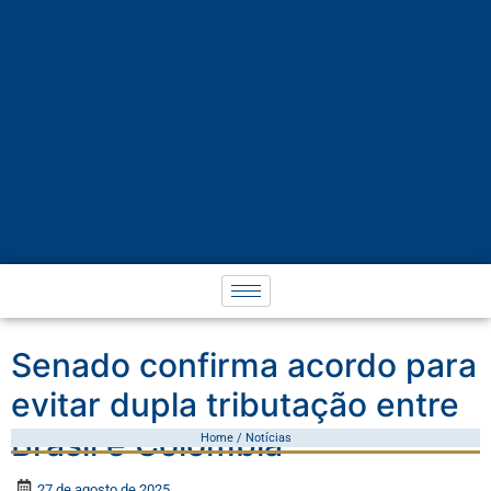
Senado confirma acordo para
evitar dupla tributação entre
Brasil e Colômbia
Home / Notícias
27 de agosto de 2025