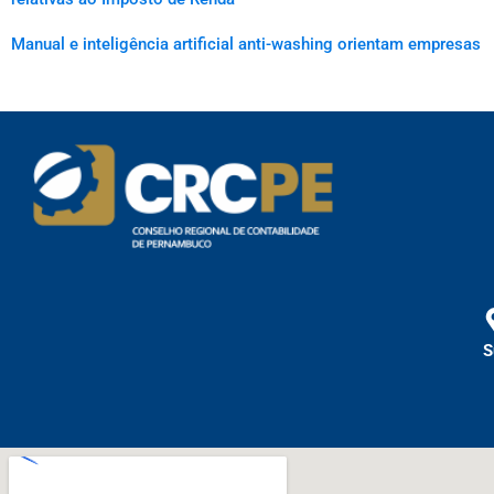
Manual e inteligência artificial anti-washing orientam empresas
S