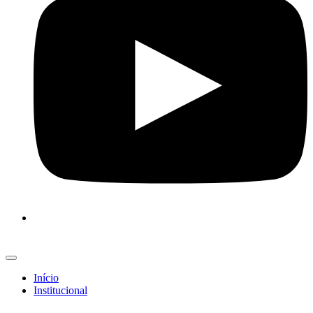
Início
Institucional