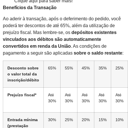
Clique aqui para saber mais!
Benefícios da Transação
Ao aderir à transação, após o deferimento do pedido, você
poderá ter descontos de até 65%, além da utilização de
prejuízo fiscal. Mas lembre-se, os
depósitos existentes
vinculados aos débitos são automaticamente
convertidos em renda da União
. As condições de
pagamento a seguir são aplicadas
sobre o saldo restante
:
Desconto sobre
65%
55%
45%
35%
25%
o valor total da
inscrição/débito
Prejuízo fiscal*
Até
Até
Até
Até
Até
30%
30%
30%
30%
30%
Entrada mínima
30%
25%
20%
15%
10%
(prestação