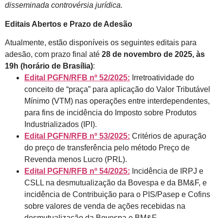
disseminada controvérsia jurídica.
Editais Abertos e Prazo de Adesão
Atualmente, estão disponíveis os seguintes editais para
adesão, com prazo final até
28 de novembro de 2025, às
19h (horário de Brasília)
:
Edital PGFN/RFB nº 52/2025:
Irretroatividade do
conceito de “praça” para aplicação do Valor Tributável
Mínimo (VTM) nas operações entre interdependentes,
para fins de incidência do Imposto sobre Produtos
Industrializados (IPI).
Edital PGFN/RFB nº 53/2025:
Critérios de apuração
do preço de transferência pelo método Preço de
Revenda menos Lucro (PRL).
Edital PGFN/RFB nº 54/2025:
Incidência de IRPJ e
CSLL na desmutualização da Bovespa e da BM&F, e
incidência de Contribuição para o PIS/Pasep e Cofins
sobre valores de venda de ações recebidas na
desmutualização da Bovespa e BM&F.