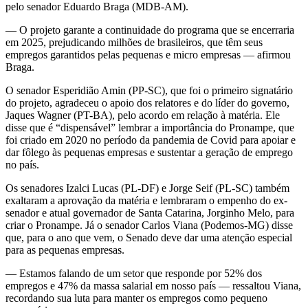
pelo senador Eduardo Braga (MDB-AM).
— O projeto garante a continuidade do programa que se encerraria
em 2025, prejudicando milhões de brasileiros, que têm seus
empregos garantidos pelas pequenas e micro empresas — afirmou
Braga.
O senador Esperidião Amin (PP-SC), que foi o primeiro signatário
do projeto, agradeceu o apoio dos relatores e do líder do governo,
Jaques Wagner (PT-BA), pelo acordo em relação à matéria. Ele
disse que é “dispensável” lembrar a importância do Pronampe, que
foi criado em 2020 no período da pandemia de Covid para apoiar e
dar fôlego às pequenas empresas e sustentar a geração de emprego
no país.
Os senadores Izalci Lucas (PL-DF) e Jorge Seif (PL-SC) também
exaltaram a aprovação da matéria e lembraram o empenho do ex-
senador e atual governador de Santa Catarina, Jorginho Melo, para
criar o Pronampe. Já o senador Carlos Viana (Podemos-MG) disse
que, para o ano que vem, o Senado deve dar uma atenção especial
para as pequenas empresas.
— Estamos falando de um setor que responde por 52% dos
empregos e 47% da massa salarial em nosso país — ressaltou Viana,
recordando sua luta para manter os empregos como pequeno