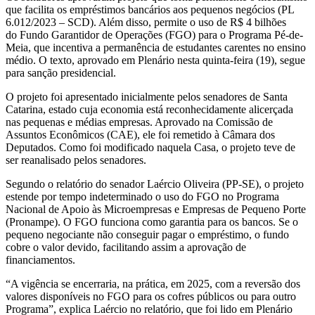
que facilita os empréstimos bancários aos pequenos negócios (PL
6.012/2023 – SCD). Além disso, permite o uso de R$ 4 bilhões
do Fundo Garantidor de Operações (FGO) para o Programa Pé-de-
Meia, que incentiva a permanência de estudantes carentes no ensino
médio. O texto, aprovado em Plenário nesta quinta-feira (19), segue
para sanção presidencial.
O projeto foi apresentado inicialmente pelos senadores de Santa
Catarina, estado cuja economia está reconhecidamente alicerçada
nas pequenas e médias empresas. Aprovado na Comissão de
Assuntos Econômicos (CAE), ele foi remetido à Câmara dos
Deputados. Como foi modificado naquela Casa, o projeto teve de
ser reanalisado pelos senadores.
Segundo o relatório do senador Laércio Oliveira (PP-SE), o projeto
estende por tempo indeterminado o uso do FGO no Programa
Nacional de Apoio às Microempresas e Empresas de Pequeno Porte
(Pronampe). O FGO funciona como garantia para os bancos. Se o
pequeno negociante não conseguir pagar o empréstimo, o fundo
cobre o valor devido, facilitando assim a aprovação de
financiamentos.
“A vigência se encerraria, na prática, em 2025, com a reversão dos
valores disponíveis no FGO para os cofres públicos ou para outro
Programa”, explica Laércio no relatório, que foi lido em Plenário