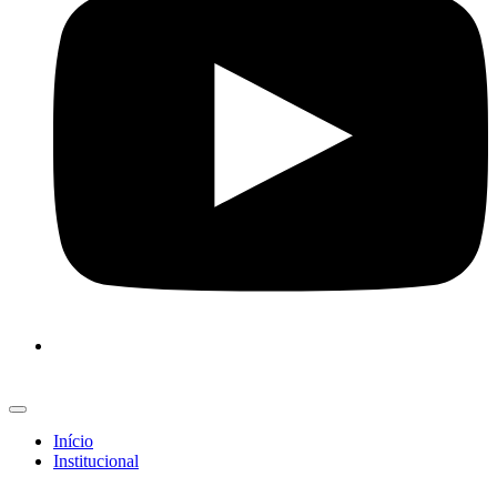
Início
Institucional