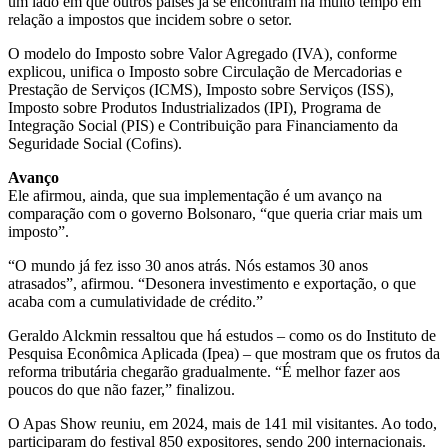
um lado em que outros países já se encontram há muito tempo em
relação a impostos que incidem sobre o setor.
O modelo do Imposto sobre Valor Agregado (IVA), conforme
explicou, unifica o Imposto sobre Circulação de Mercadorias e
Prestação de Serviços (ICMS), Imposto sobre Serviços (ISS),
Imposto sobre Produtos Industrializados (IPI), Programa de
Integração Social (PIS) e Contribuição para Financiamento da
Seguridade Social (Cofins).
Avanço
Ele afirmou, ainda, que sua implementação é um avanço na
comparação com o governo Bolsonaro, “que queria criar mais um
imposto”.
“O mundo já fez isso 30 anos atrás. Nós estamos 30 anos
atrasados”, afirmou. “Desonera investimento e exportação, o que
acaba com a cumulatividade de crédito.”
Geraldo Alckmin ressaltou que há estudos – como os do Instituto de
Pesquisa Econômica Aplicada (Ipea) – que mostram que os frutos da
reforma tributária chegarão gradualmente. “É melhor fazer aos
poucos do que não fazer,” finalizou.
O Apas Show reuniu, em 2024, mais de 141 mil visitantes. Ao todo,
participaram do festival 850 expositores, sendo 200 internacionais.