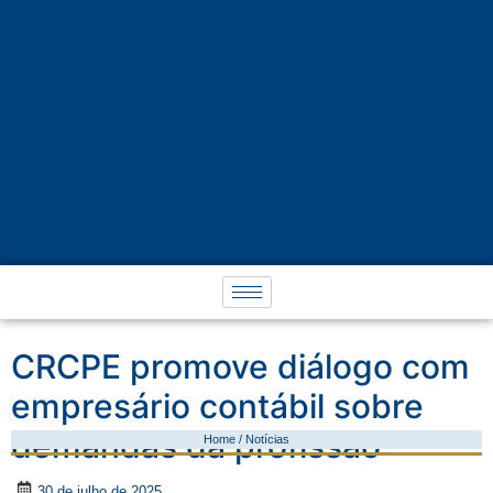
CRCPE promove diálogo com
empresário contábil sobre
demandas da profissão
Home / Notícias
30 de julho de 2025