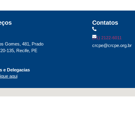
eços
Contatos
(81) 2122-6011
os Gomes, 481, Prado
crcpe@crcpe.org.br
20-135, Recife, PE
 e Delegacias
ique aqui