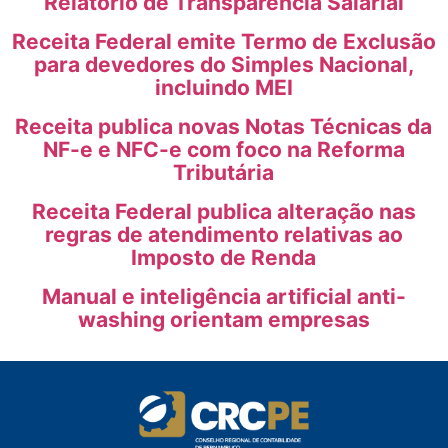
Relatório de Transparência Salarial
Receita Federal emite Termo de Exclusão
para devedores do Simples Nacional,
incluindo MEI
Receita publica novas Notas Técnicas da
NF-e e NFC-e com foco na Reforma
Tributária
Receita Federal publica alteração nas
regras de atendimento relativas ao
Imposto de Renda
Manual e inteligência artificial anti-
washing orientam empresas