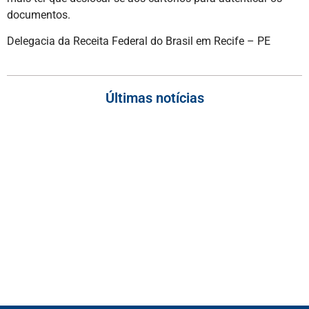
documentos.
Delegacia da Receita Federal do Brasil em Recife – PE
Últimas notícias
Empresas com 100 ou mais empregados devem atualizar
informações para o 6º Relatório de Transparência Salarial
Receita Federal emite Termo de Exclusão para devedores do
Simples Nacional, incluindo MEI
Receita publica novas Notas Técnicas da NF-e e NFC-e com
foco na Reforma Tributária
Receita Federal publica alteração nas regras de atendimento
relativas ao Imposto de Renda
Manual e inteligência artificial anti-washing orientam empresas