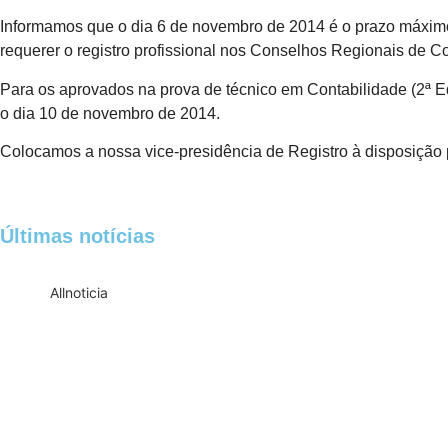
Informamos que o dia 6 de novembro de 2014 é o prazo máximo
requerer o registro profissional nos Conselhos Regionais de C
Para os aprovados na prova de técnico em Contabilidade (2ª E
o dia 10 de novembro de 2014.
Colocamos a nossa vice-presidência de Registro à disposição 
Últimas notícias
All
noticia
Empresas com 100 ou mais empregados de
Receita Federal emite Termo de Exclusão 
Receita publica novas Notas Técnicas da 
Receita Federal publica alteração nas reg
Manual e inteligência artificial anti-wash