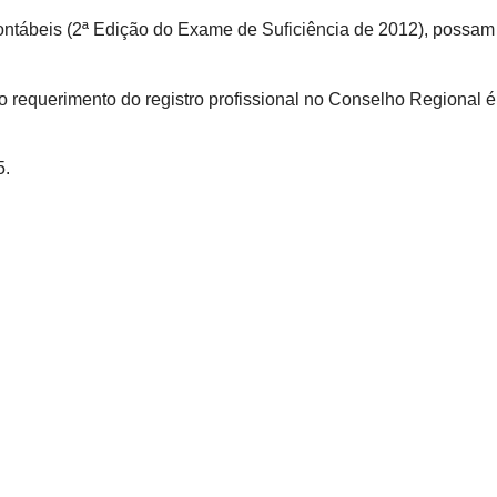
ntábeis (2ª Edição do Exame de Suficiência de 2012), possam
 requerimento do registro profissional no Conselho Regional é
5.
ório de Transparência
ndo MEI
a
Renda