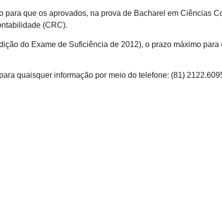
 para que os aprovados, na prova de Bacharel em Ciências Co
ontabilidade (CRC).
dição do Exame de Suficiência de 2012), o prazo máximo para o
para quaisquer informação por meio do telefone: (81) 2122.609
vem atualizar informações para o 6º Relat
Salarial
para devedores do Simples Nacional, inclui
NF-e e NFC-e com foco na Reforma Tributári
ras de atendimento relativas ao Imposto de 
ing orientam empresas