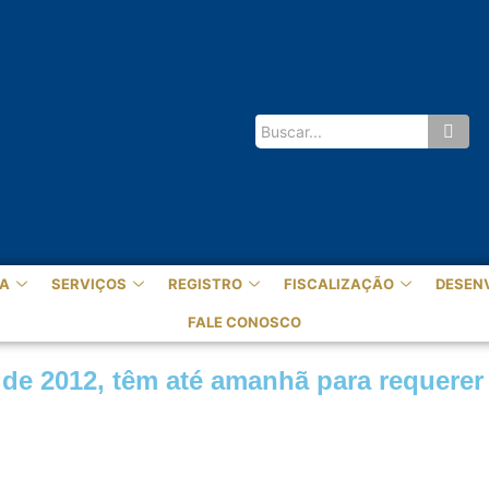
A
SERVIÇOS
REGISTRO
FISCALIZAÇÃO
DESEN
FALE CONOSCO
e 2012, têm até amanhã para requerer r