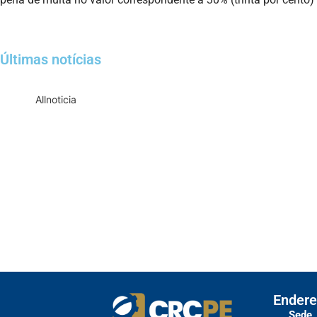
Últimas notícias
All
noticia
Empresas com 100 ou mais empregado
T
Receita Federal emite Termo de Excl
Receita publica novas Notas Técn
Receita Federal publica alteração n
Manual e inteligência 
Endere
Sede