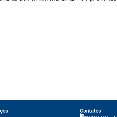
s devem atualizar informações para o 6º R
ransparência Salarial
usão para devedores do Simples Nacional, i
icas da NF-e e NFC-e com foco na Reforma T
as regras de atendimento relativas ao Impos
artificial anti-washing orientam empresas
ços
Contatos