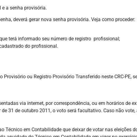
 e a senha provisória.
 senha, deverá gerar nova senha provisória. Veja como proceder:
 que terá informado seu número de registro profissional;
cadastrado do profissional.
tro Provisório ou Registro Provisório Transferido neste CRC-PE, 
resentadas via internet, por correspondência, ou em horários de 
ir de 31 de outubro 2011, o voto será facultativo. Caso não vote, 
 Técnico em Contabilidade que deixar de votar nas eleições do
 da anuidade do Técnico em Contabilidade em vigor no exercício