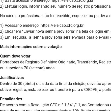
1) Basta acessar o endereço https://eleicao.cfc.org.br;
2) Efetuar login, informando seu número de registro profissional
No caso do profissional não ter recebido, esquecer ou perder a
1) Acessar o endereço https://eleicao.cfc.org.br;
2) Clicar em “Enviar nova senha provisória” na tela de login em
3) Em seguida, a senha provisória será enviada para o e-mail 
Mais informações sobre a votação
Quem deve votar
Portadores de Registro Definitivo Originário, Transferido, Regis
ou superior a 70 (setenta) anos.
Justificativas
Dentro de 30 (trinta) dias da data final da eleição, deverão ap
obtiver registro, restabelecer ou transferir para o CRC-PE, a part
Penalidades
De acordo com a Resolução CFC n.º 1.341/11, ao Contador ou ao
pena de multa no valor correspondente a 30% (trinta por cento)