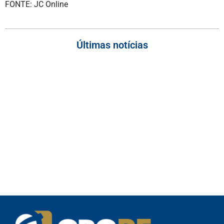
FONTE: JC Online
Últimas notícias
Empresas com 100 ou mais empregados devem atualizar
informações para o 6º Relatório de Transparência Salarial
Receita Federal emite Termo de Exclusão para devedores do
Simples Nacional, incluindo MEI
Receita publica novas Notas Técnicas da NF-e e NFC-e com
foco na Reforma Tributária
Receita Federal publica alteração nas regras de atendimento
relativas ao Imposto de Renda
Manual e inteligência artificial anti-washing orientam empresas