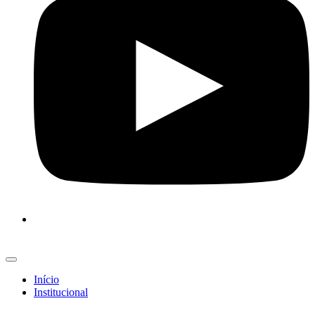
Início
Institucional