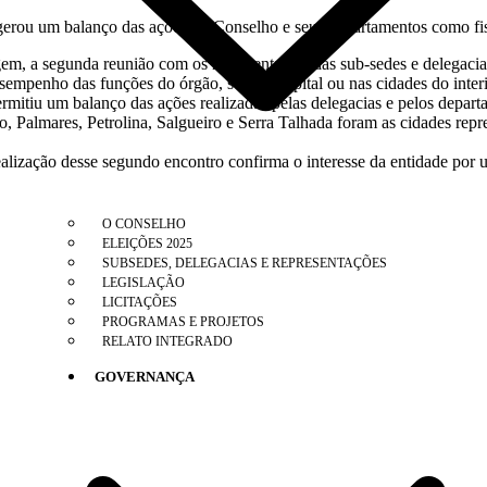
gerou um balanço das ações do Conselho e seus departamentos como fisc
gem, a segunda reunião com os representantes das sub-sedes e delegaci
sempenho das funções do órgão, seja na capital ou nas cidades do inter
mitiu um balanço das ações realizadas pelas delegacias e pelos depar
, Palmares, Petrolina, Salgueiro e Serra Talhada foram as cidades repr
lização desse segundo encontro confirma o interesse da entidade por um
O CONSELHO
ELEIÇÕES 2025
SUBSEDES, DELEGACIAS E REPRESENTAÇÕES
LEGISLAÇÃO
LICITAÇÕES
PROGRAMAS E PROJETOS
RELATO INTEGRADO
ualizar informações para o 6º Relatório de Tran
GOVERNANÇA
devedores do Simples Nacional, incluindo MEI
e NFC-e com foco na Reforma Tributária
e atendimento relativas ao Imposto de Renda
orientam empresas