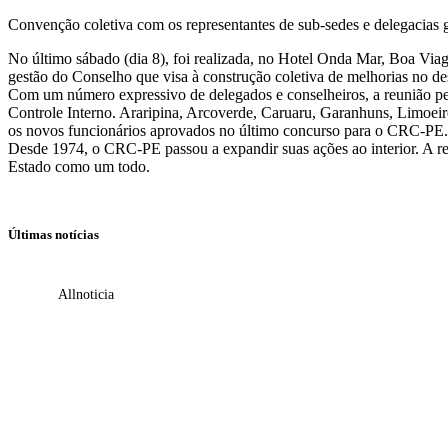
Convenção coletiva com os representantes de sub-sedes e delegacias 
No último sábado (dia 8), foi realizada, no Hotel Onda Mar, Boa Via
gestão do Conselho que visa à construção coletiva de melhorias no de
Com um número expressivo de delegados e conselheiros, a reunião per
Controle Interno. Araripina, Arcoverde, Caruaru, Garanhuns, Limoeiro
os novos funcionários aprovados no último concurso para o CRC-PE.
Desde 1974, o CRC-PE passou a expandir suas ações ao interior. A rea
Estado como um todo.
Últimas notícias
All
noticia
Empresas com 100 ou mais empregados devem at
Receita Federal emite Termo de Exclusão para 
Receita publica novas Notas Técnicas da NF-e 
Receita Federal publica alteração nas regras d
Manual e inteligência artificial anti-washing 