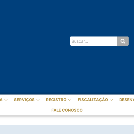
A
SERVIÇOS
REGISTRO
FISCALIZAÇÃO
DESEN
FALE CONOSCO
O, MAS PEDE COMITÊ DE AUDITORIA