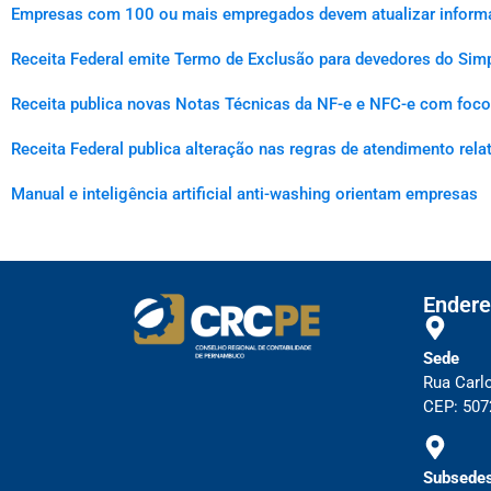
Empresas com 100 ou mais empregados devem atualizar informaçõ
Receita Federal emite Termo de Exclusão para devedores do Simp
Receita publica novas Notas Técnicas da NF-e e NFC-e com foco 
Receita Federal publica alteração nas regras de atendimento rel
Manual e inteligência artificial anti-washing orientam empresas
Endere
Sede
Rua Carl
CEP: 5072
Subsedes