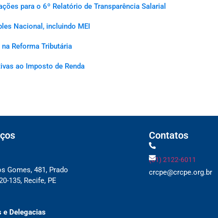
es para o 6º Relatório de Transparência Salarial
les Nacional, incluindo MEI
na Reforma Tributária
ativas ao Imposto de Renda
ços
Contatos
(81) 2122-6011
os Gomes, 481, Prado
crcpe@crcpe.org.br
0-135, Recife, PE
 e Delegacias