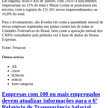
Em seguida, ficou o Rio de Janeiro, com 216.074 nascimentos
empresariais ou 11% do total e Minas Gerais se posicionou em
terceiro, com o registro de 211.501 novos empreendimentos ou
10,8% do total.
Para o levantamento, são levadas em conta a quantidade mensal de
novas empresas registradas nas juntas comerciais de todas as
Unidades Federativas do Brasil, bem como a apuração mensal dos
CNPJs consultados pela primeira vez à base de dados da Serasa
Experian.
Fonte: Fenacon
Últimas notícias
All
curso
licitacao
noticia
Sem categoria
Empresas com 100 ou mais empregados
devem atualizar informações para o 6º
Relatório de Transparência Salarial