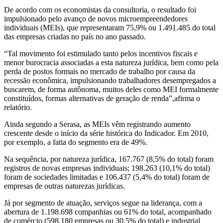
De acordo com os economistas da consultoria, o resultado foi
impulsionado pelo avanço de novos microempreendedores
individuais (MEIs), que representaram 75,9% ou 1.491.485 do total
das empresas criadas no país no ano passado.
“Tal movimento foi estimulado tanto pelos incentivos fiscais e
menor burocracia associadas a esta natureza jurídica, bem como pela
perda de postos formais no mercado de trabalho por causa da
recessão econômica, impulsionando trabalhadores desempregados a
buscarem, de forma autônoma, muitos deles como MEI formalmente
constituídos, formas alternativas de geração de renda”,afirma o
relatório.
Ainda segundo a Serasa, as MEIs vêm registrando aumento
crescente desde o início da série histórica do Indicador. Em 2010,
por exemplo, a fatia do segmento era de 49%.
Na sequência, por natureza jurídica, 167.767 (8,5% do total) foram
registros de novas empresas individuais; 198.263 (10,1% do total)
foram de sociedades limitadas e 106.437 (5,4% do total) foram de
empresas de outras naturezas jurídicas.
Já por segmento de atuação, serviços segue na liderança, com a
abertura de 1.198.698 companhias ou 61% do total, acompanhado
de comércio (598.180 empresas ou 30,5% do total) e industrial