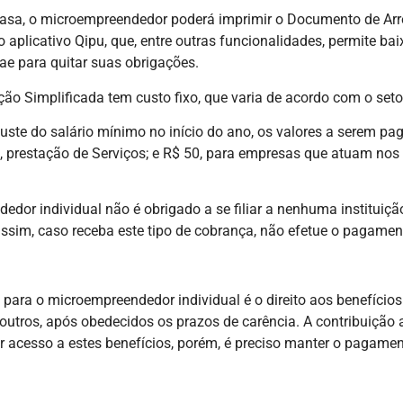
asa, o microempreendedor poderá imprimir o Documento de Arre
plicativo Qipu, que, entre outras funcionalidades, permite baixa
ae para quitar suas obrigações.
o Simplificada tem custo fixo, que varia de acordo com o set
juste do salário mínimo no início do ano, os valores a serem 
 prestação de Serviços; e R$ 50, para empresas que atuam nos d
dor individual não é obrigado a se filiar a nenhuma instituiçã
assim, caso receba este tipo de cobrança, não efetue o pagamen
ara o microempreendedor individual é o direito aos benefícios 
e outros, após obedecidos os prazos de carência. A contribuiçã
r acesso a estes benefícios, porém, é preciso manter o pagame