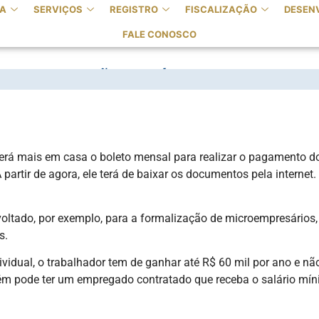
A
SERVIÇOS
REGISTRO
FISCALIZAÇÃO
DESEN
FALE CONOSCO
DIVIDUAL NÃO SERÁ MAIS ENVIADO PE
rá mais em casa o boleto mensal para realizar o pagamento dos 
artir de agora, ele terá de baixar os documentos pela internet.
ltado, por exemplo, para a formalização de microempresários, 
s.
idual, o trabalhador tem de ganhar até R$ 60 mil por ano e nã
ém pode ter um empregado contratado que receba o salário míni