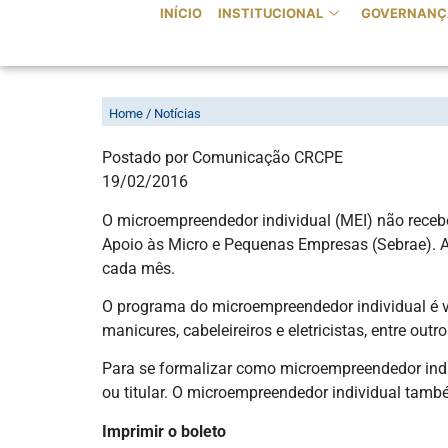
INÍCIO
INSTITUCIONAL
GOVERNANÇ
BOLETO DO EMPREENDEDOR IN
Home / Notícias
Postado por Comunicação CRCPE
19/02/2016
O microempreendedor individual (MEI) não recebe
Apoio às Micro e Pequenas Empresas (Sebrae). A p
cada mês.
O programa do microempreendedor individual é vo
manicures, cabeleireiros e eletricistas, entre outro
Para se formalizar como microempreendedor indiv
ou titular. O microempreendedor individual tamb
Imprimir o boleto