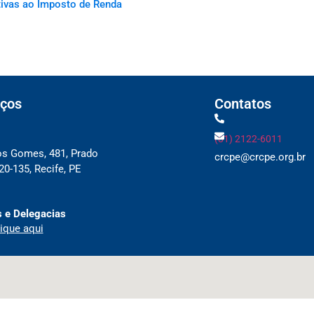
ativas ao Imposto de Renda
ços
Contatos
(81) 2122-6011
os Gomes, 481, Prado
crcpe@crcpe.org.br
0-135, Recife, PE
 e Delegacias
ique aqui