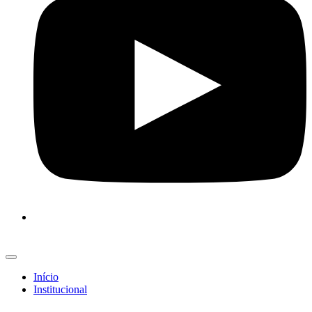
Início
Institucional