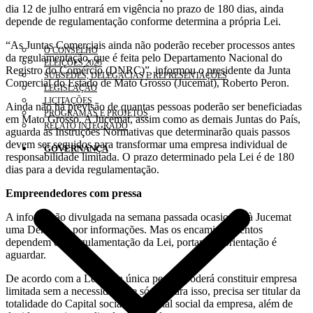
dia 12 de julho entrará em vigência no prazo de 180 dias, ainda
depende de regulamentação conforme determina a própria Lei.
“As Juntas Comerciais ainda não poderão receber processos antes
O CONSELHO
da regulamentação, que é feita pelo Departamento Nacional do
ELEIÇÕES 2025
Registro do Comércio (DNRC)”, informou o presidente da Junta
SUBSEDES, DELEGACIAS E REPRESENTAÇÕES
Comercial do Estado de Mato Grosso (Jucemat), Roberto Peron.
LEGISLAÇÃO
LICITAÇÕES
Ainda não há previsão de quantas pessoas poderão ser beneficiadas
PROGRAMAS E PROJETOS
em Mato Grosso. A Jucemat, assim como as demais Juntas do País,
RELATO INTEGRADO
aguarda as Instruções Normativas que determinarão quais passos
devem ser seguidos para transformar uma empresa individual de
GOVERNANÇA
responsabilidade limitada. O prazo determinado pela Lei é de 180
dias para a devida regulamentação.
Empreendedores com pressa
A informação divulgada na semana passada ocasionou à Jucemat
uma Demanda por informações. Mas os encaminhamentos
dependem da Regulamentação da Lei, portanto a orientação é
aguardar.
De acordo com a Lei, uma única pessoa poderá constituir empresa
limitada sem a necessidade de sócio. Para isso, precisa ser titular da
totalidade do Capital social. O Capital social da empresa, além de