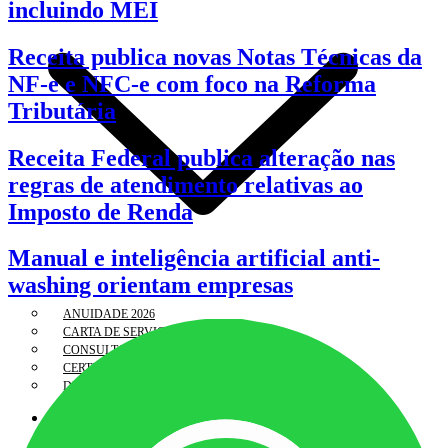
incluindo MEI
Receita publica novas Notas Técnicas da
NF-e e NFC-e com foco na Reforma
Tributária
Receita Federal publica alteração nas
regras de atendimento relativas ao
Imposto de Renda
Manual e inteligência artificial anti-
washing orientam empresas
ANUIDADE 2026
CARTA DE SERVIÇOS AO USUÁRIO
CONSULTA CADASTRAL
CERTIDÕES/ ALVARÁS
DECORE
REGISTRO