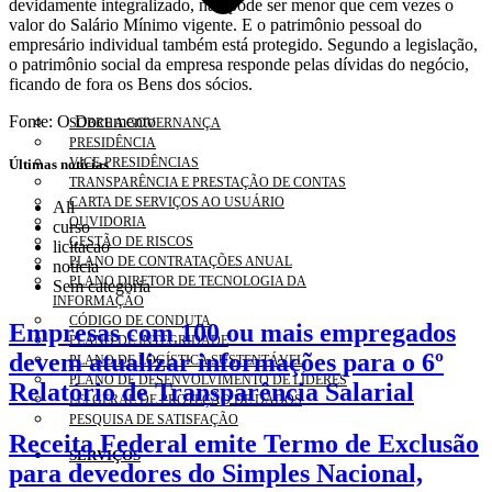
devidamente integralizado, não pode ser menor que cem vezes o
valor do Salário Mínimo vigente. E o patrimônio pessoal do
empresário individual também está protegido. Segundo a legislação,
o patrimônio social da empresa responde pelas dívidas do negócio,
ficando de fora os Bens dos sócios.
Fonte: O Documento
SOBRE A GOVERNANÇA
PRESIDÊNCIA
VICE-PRESIDÊNCIAS
Últimas notícias
TRANSPARÊNCIA E PRESTAÇÃO DE CONTAS
CARTA DE SERVIÇOS AO USUÁRIO
All
OUVIDORIA
curso
GESTÃO DE RISCOS
licitacao
PLANO DE CONTRATAÇÕES ANUAL
noticia
PLANO DIRETOR DE TECNOLOGIA DA
Sem categoria
INFORMAÇÃO
CÓDIGO DE CONDUTA
Empresas com 100 ou mais empregados
PLANO DE INTEGRIDADE
devem atualizar informações para o 6º
PLANO DE LOGÍSTICA SUSTENTÁVEL
PLANO DE DESENVOLVIMENTO DE LÍDERES
Relatório de Transparência Salarial
LEI GERAL DE PROTEÇÃO DE DADOS
PESQUISA DE SATISFAÇÃO
Receita Federal emite Termo de Exclusão
SERVIÇOS
para devedores do Simples Nacional,